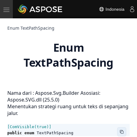
Toggle
Indonesia
navigation
Enum TextPathSpacing
Enum
TextPathSpacing
Nama dari :
Aspose.Svg.Builder
Asosiasi:
Aspose.SVG.dll (25.5.0)
Menentukan strategi ruang untuk teks di sepanjang
jalur.
[ComVisible(true)]
public
enum
TextPathSpacing