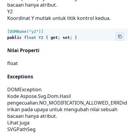
bacaan hanya atribut.
Y2
Koordinat Y mutlak untuk titik kontrol kedua.
[DOMName("y2")]
public
float
Y2
{
get
;
set
;
}
Nilai Properti
float
Exceptions
DOMException
Kode Aspose.Svg.Dom.Hasil
pengecualian.NO_MODIFICATION_ALLOWED_ERRDid
irikan pada upaya untuk mengubah nilai sebuah
bacaan hanya atribut.
Lihat juga
SVGPathSeg