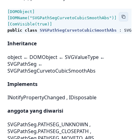
[DOMObject]
[DOMName("SVGPathSegCurvetoCubicSmoothAbs")]
[ComVisible(true)]
public
class
SVGPathSegCurvetoCubicSmoothAbs
:
SVGPat
Inheritance
object
←
DOMObject
←
SVGValueType
←
SVGPathSeg
←
SVGPathSegCurvetoCubicSmoothAbs
Implements
INotifyPropertyChanged
,
IDisposable
anggota yang diwarisi
SVGPathSeg.PATHSEG_UNKNOWN
,
SVGPathSeg.PATHSEG_CLOSEPATH
,
SVGPathSeg.PATHSEG_MOVETO_ABS
,