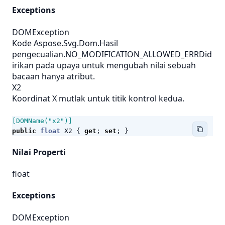
Exceptions
DOMException
Kode Aspose.Svg.Dom.Hasil
pengecualian.NO_MODIFICATION_ALLOWED_ERRDid
irikan pada upaya untuk mengubah nilai sebuah
bacaan hanya atribut.
X2
Koordinat X mutlak untuk titik kontrol kedua.
[DOMName("x2")]
public
float
X2
{
get
;
set
;
}
Nilai Properti
float
Exceptions
DOMException