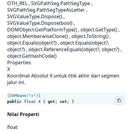
OTH_REL
,
SVGPathSeg.PathSegType
,
SVGPathSeg.PathSegTypeAsLetter
,
SVGValueType.Dispose()
,
SVGValueType.Dispose(bool)
,
DOMObject.GetPlatformType()
,
object.GetType()
,
object.MemberwiseClone()
,
object.ToString()
,
object.Equals(object?)
,
object.Equals(object?,
object?)
,
object.ReferenceEquals(object?, object?)
,
object.GetHashCode()
Properties
X
Koordinat Absolut X untuk titik akhir dari segmen
jalur ini.
[DOMName("x")]
public
float
X
{
get
;
set
;
}
Nilai Properti
float