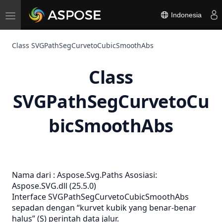
Toggle
Indonesia
navigation
Class SVGPathSegCurvetoCubicSmoothAbs
Class
SVGPathSegCurvetoCu
bicSmoothAbs
Nama dari :
Aspose.Svg.Paths
Asosiasi:
Aspose.SVG.dll (25.5.0)
Interface SVGPathSegCurvetoCubicSmoothAbs
sepadan dengan “kurvet kubik yang benar-benar
halus” (S) perintah data jalur.