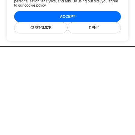
personalization, analytics, and ads. By using our site, you agree
to
our cookie policy
.
ACCEPT
CUSTOMIZE
DENY
Beranda
Produk
Rilis Baru
Harga
Dokumen